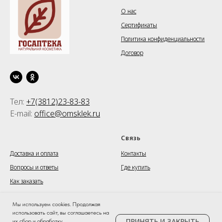
О нас
Сертификаты
Политика конфиденциальности
Договор
Тел:
+7(3812)23-83-83
E-mail:
office@omsklek.ru
⠀⠀⠀⠀⠀
Связь
Доставка и оплата
Контакты
Вопросы и ответы
Где купить
Как заказать
Мы используем cookies. Продолжая
использовать сайт, вы соглашаетесь на
©
goscosmetic.ru
- Официальный сайт косметики
ПРИНЯТЬ И ЗАКРЫТЬ
их сбор и обработку.