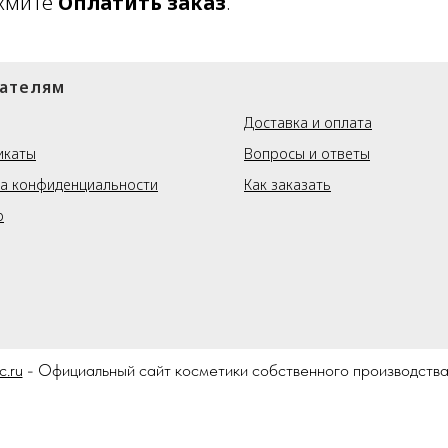
ажмите
Оплатить заказ
.
ателям
⠀⠀⠀⠀⠀
Доставка и оплата
икаты
Вопросы и ответы
а конфиденциальности
Как заказать
р
c.ru
- Официальный сайт косметики собственного производс