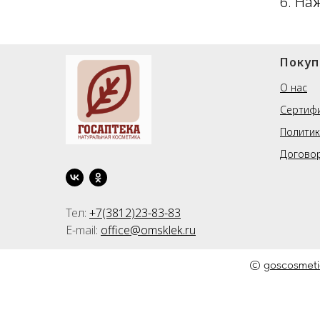
6. Н
Покуп
О нас
Сертиф
Политик
Догово
Тел:
+7(3812)23-83-83
E-mail:
office@omsklek.ru
©
goscosmeti