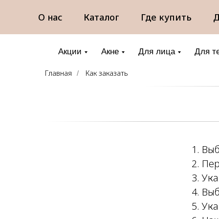
О нас
Каталог
Где купить
Д
Акции
Акне
Для лица
Для т
Главная
Как заказать
/
1. Вы
2. Пе
3. Ук
4. Вы
5. Ук