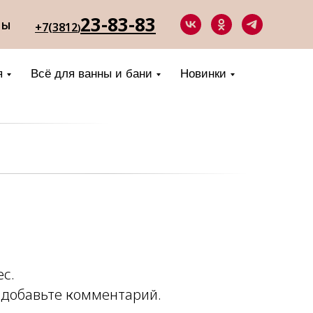
23-83-83
ты
+7(3812
)
я
Всё для ванны и бани
Новинки
ес.
 добавьте комментарий.