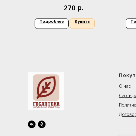
р.
270
Подробнее
Купить
По
Покуп
О нас
Сертиф
Политик
Догово