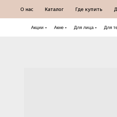
О нас
Каталог
Где купить
Д
Акции
Акне
Для лица
Для т