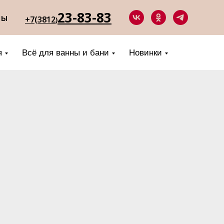
23-83-83
ты
+7(3812
)
я
Всё для ванны и бани
Новинки