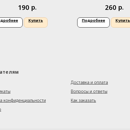
р.
р.
190
260
дробнее
Купить
Подробнее
Купить
ателям
⠀⠀⠀⠀⠀
Доставка и оплата
икаты
Вопросы и ответы
а конфиденциальности
Как заказать
р