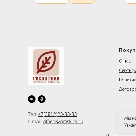
Покуп
О нас
Сертиф
Политик
Догово
Тел:
+7(3812)23-83-83
Мы ис
E-mail:
office@omsklek.ru
Узнай
©
goscosmeti