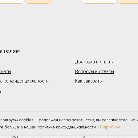
ателям
⠀⠀⠀⠀⠀
Доставка и оплата
икаты
Вопросы и ответы
а конфиденциальности
Как заказать
р
пользуем cookies. Продолжая использовать сайт, вы соглашаетесь на и
те больше о нашей политике конфиденциальности.
Подробнее
.
c.ru
- Официальный сайт косметики собственного производс