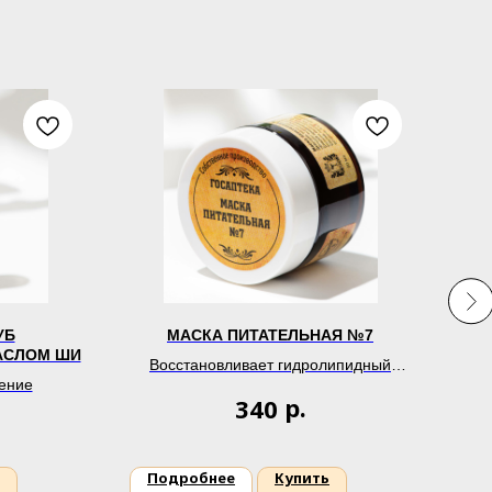
УБ
МАСКА ПИТАТЕЛЬНАЯ №7
АСЛОМ ШИ
Восстановливает гидролипидный
ение
Г
баланс
р.
340
Подробнее
Купить
П