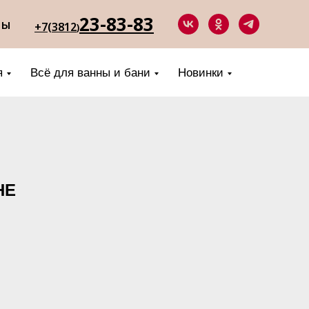
23-83-83
ты
+7(3812
)
я
Всё для ванны и бани
Новинки
НЕ