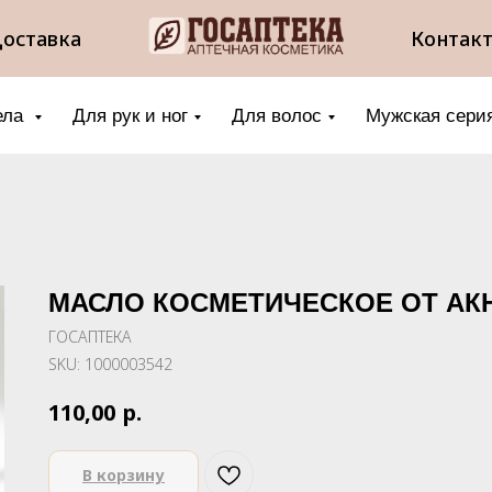
оставка
Контак
ела
Для рук и ног
Для волос
Мужская сери
МАСЛО КОСМЕТИЧЕСКОЕ ОТ АК
ГОСАПТЕКА
SKU:
1000003542
р.
110,00
В корзину