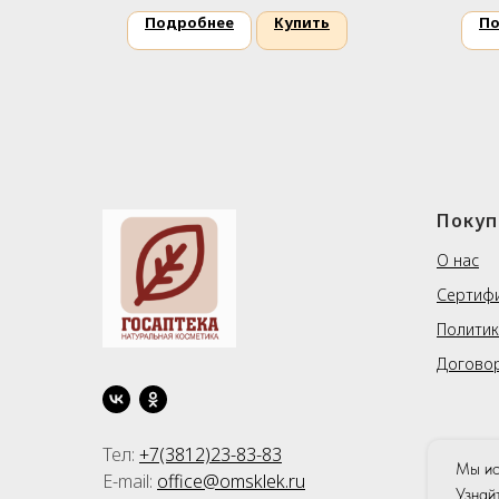
Подробнее
Купить
По
Покуп
О нас
Сертиф
Политик
Догово
Тел:
+7(3812)23-83-83
Мы ис
E-mail:
office@omsklek.ru
Узнай