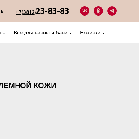
23-83-83
ты
+7(3812
)
я
Всё для ванны и бани
Новинки
ЛЕМНОЙ КОЖИ