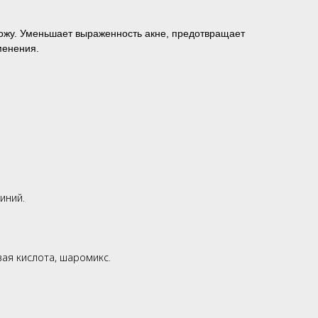
кожу. Уменьшает выраженность акне, предотвращает
менения.
иний.
вая кислота, шаромикс.