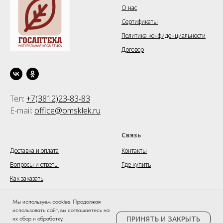
О нас
Сертификаты
Политика конфиденциальности
Договор
Тел:
+7(3812)23-83-83
E-mail:
office@omsklek.ru
⠀⠀⠀⠀⠀
Связь
Доставка и оплата
Контакты
Вопросы и ответы
Где купить
Как заказать
Мы используем cookies. Продолжая
использовать сайт, вы соглашаетесь на
©
goscosmetic.ru
- Официальный сайт косметики
ПРИНЯТЬ И ЗАКРЫТЬ
их сбор и обработку.